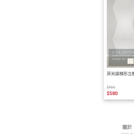
菲米諾梯形立體
$850
$580
關於