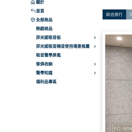
關於
吸
首頁
綜合排行
吸
全部商品
V
熱銷商品
施
菲米諾吸音板
其
菲米諾吸音隔音使用場景推薦
吸音聲學屏風
傢俱收納
聲學知識
福利品專區