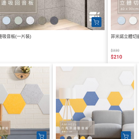
吸音板(一片裝)
菲米諾立體切邊
$330
$210