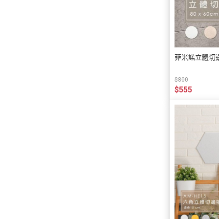
菲米諾立體切邊
$800
$555