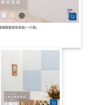
磚牆風格吸音板(一片裝)