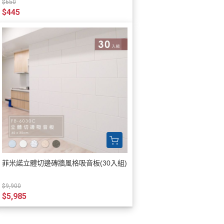
$650
$445
菲米諾立體切邊磚牆風格吸音板(30入組)
$9,900
$5,985