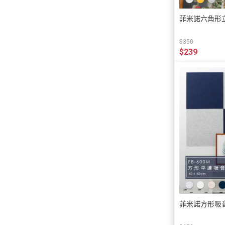
菲米諾六角形立
$350
$239
菲米諾方形吸音