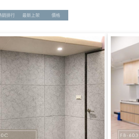
音減震地墊系列
樂器吸音隔音
空間規劃
熱銷排行
最新上架
價格
音隔音系列
電視音響KTV吸音隔音
居家風格企劃
-CUT系列吸音板
辦公會議室吸音隔音
客製化切割
工工具
天花板吸回音
施工注意事項
他隔音/吸音建材
貓狗防抓吸音隔音
施工清潔用具