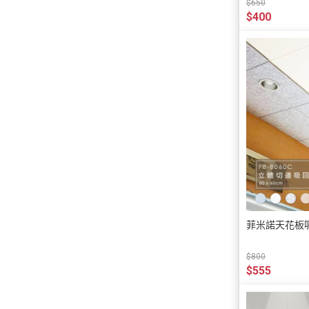
$650
$400
菲米諾天花板吸
$800
$555