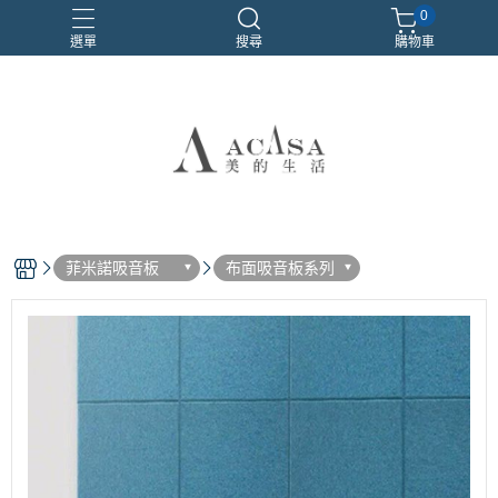
0
選單
搜尋
購物車
#輕隔間隔音
吸音板
施工
菲米諾
隔音
菲米諾吸音板
布面吸音板系列