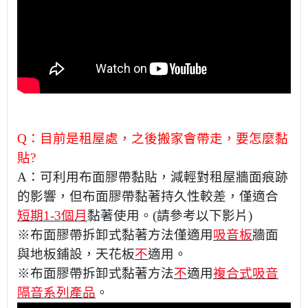
Q：目前是租屋處，之後搬家會帶走，要怎麼黏
貼?
A：可利用布面膠帶黏貼，減輕對租屋牆面痕跡
的影響，但布面膠帶黏著持久性較差，僅適合
短期1-3個月
黏著使用。
(請參考以下影片)
※布面膠帶拆卸式黏著方法僅適用
吸音板
牆面
與地板鋪設，天花板
不
適用。
※布面膠帶拆卸式黏著方法
不
適用
複合式吸音
隔音系列產品
。