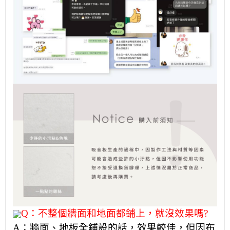
Q：不整個牆面和地面都鋪上，就沒效果嗎?
A：牆面、地板全鋪設的話，效果較佳，但因布