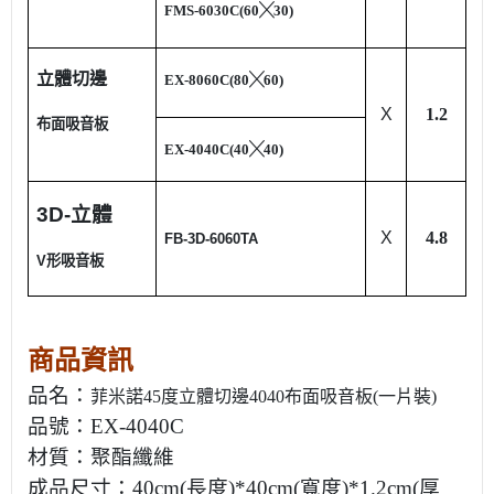
FMS-6030C(60
╳
30)
立體切邊
EX-8060C(80
╳
60)
X
1.2
布面吸音板
EX-4040C(40
╳
40)
3D-立體
X
4.8
FB-3D-6060TA
V形吸音板
商品資訊
品名：
菲米諾45度立體切邊4040布面吸音板(一片裝)
品號：EX-4040C
材質：聚酯纖維
成品尺寸：
40cm(長度)*40cm(寬度)*1.2cm(厚