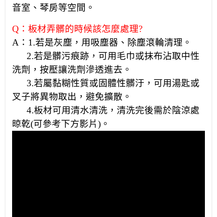
音室、琴房等空間。
Q：板材弄髒的時候該怎麼處理?
A：1.若是灰塵，用吸塵器、除塵滾輪清理。
2.
若是
髒污痕跡，可用毛巾或抹布沾取中性
洗劑，按壓讓洗劑滲透進去。
3.若屬黏糊性質或固體性髒汙，可用湯匙或
叉子將異物取出，避免擴散。
4.板材可用清水清洗，清洗完後需於陰涼處
晾乾(可
參考下方影片)。