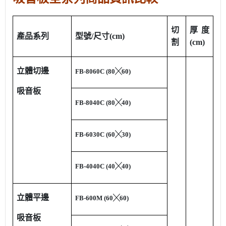
切
厚度
產品系列
型號
/
尺寸
(cm)
割
(
cm
)
立體切邊
FB-8060C (80
╳
60)
吸音板
FB-8040C (80
╳
40)
FB-6030C (60
╳
30)
FB-4040C (40
╳
40)
立體平邊
FB-600M (60
╳
60)
吸音板