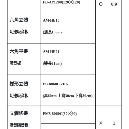
FB-AP1200(120
╳
120)
O
0.9
六角立體
AM-HE15
切邊
吸音板
(
邊長
15cm)
六角平邊
AM-HE21
吸音板
(
邊長
21cm)
梯形立體
FB-8060C-2DK
切邊吸音板
(高60cm
上寬30cm 下寬50cm)
立體切邊
FMS-8060C(80
╳
60)
X
1
吸音隔音板