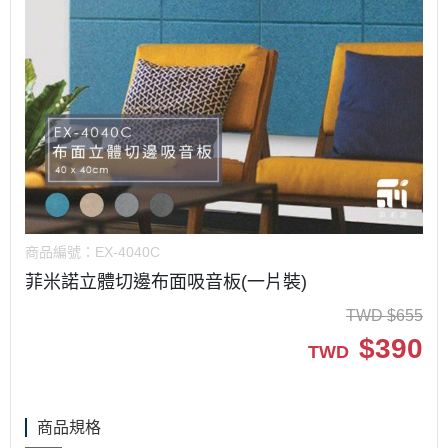
商品編號：
EX-4040C
菲米諾立體切邊布面吸音板(一片裝)
TWD
$
655
$
390
TWD
商品規格