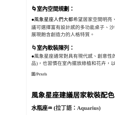
🌀
室內空間規劃：
●風象星座人們大都
希望居家空間
明亮
議可選擇富有設計感的多功能桌子、沙
展現飽含創造力的人格特質。
🌀
室內軟裝陳列：
●
風象星座通常對具有現代感、創意性
品)，也習慣在室內擺放綠植和花卉，
圖/Pexels
風象星座建議居家軟裝配色
水瓶座♒ (
拉丁語：Aquarius)