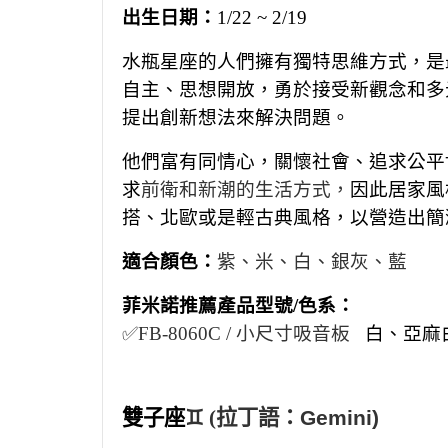
出生日期：
1/22 ~ 2/19
水瓶星座的人們擁有獨特思維方式，是
自主、思想開放，勇於接受新觀念和多
提出創新想法來解決問題。
他們富有同情心，關懷社會、追求公平
求
前衛和新潮的生活方式，
因此居家風
搭、北歐或是輕古典風格，以營造出簡
適合顏色：
紫、
米、白、銀灰、藍
菲米諾
推薦
產品型號/色系：
✅FB-
8060C
/ 小
尺寸吸音板
白、亞麻
雙子座
♊ (
拉丁語：Gemini)