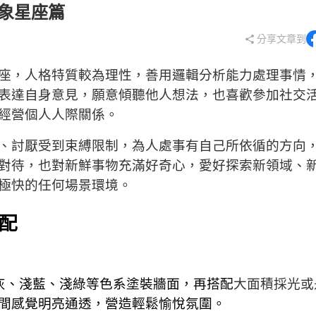
風象星座篇
分享文章到
座，人格特質較為理性，善用邏輯分析能力處理事情
表達自身意見，願意傾聽他人想法，
也喜歡
參加社交
經營個人人際關係。
、討厭受到束縛限制，為人處事有
自己所依循的方向
對待，也
對新鮮事物充滿好奇心
，愛好探索新領域、
極快的任何場景環境。
配
灰、淺藍、淺綠等色系塗裝牆面，再搭配
大面積採光或
間感覺明亮通透，營造輕鬆愉悅氛圍。