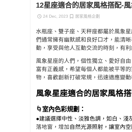
12星座適合的居家風格搭配-
24 Dec, 2023
居家風格企劃
水瓶座、雙子座、天秤座都屬於風象星
們
通常擁有幽默感和良好口才，能清晰
動，
享受與他人互動交流的時刻，有利
風象星座的人們，
個性獨立、
愛好自由
富有正義感，希望每個人都能被平等的
物，喜歡創新打破常規，迅速適應變動
風象星座適合的居家風格搭
🌀
室內色彩規劃：
●建議選擇中性、淡雅色調，如白、淺
落地窗，增加
自然光源照
射，讓室內空