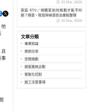
31 Mar, 2026
家庭 KTV／視聽室如何規劃才能不吵
鄰？隔音、吸音與噪音防治重點整理
26 Mar, 2026
，
他
活
文章分類
專業知識
，且
案例分享
新事
空間規劃
居家風格企劃
客製化切割
施工注意事項
是