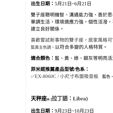
出生日期：
5月21日~6月21日
雙子座聰明機智、溝通能力強、善於思
單調生活，環境適應力強，個性活潑，
建立良好關係。
喜歡嘗試新事物的雙子座，居家風格可
以符合多變的人格特質。
藍黃主色調，
適合顏色：
藍、
黃、綠、銀灰
等
明亮活
菲米諾
推薦
產品型號/色系：
✅EX-8060C / 小
尺寸布面吸音板
藍色
天秤座
拉丁語：Libra)
♎ (
出生日期：
9月23日~10月23日