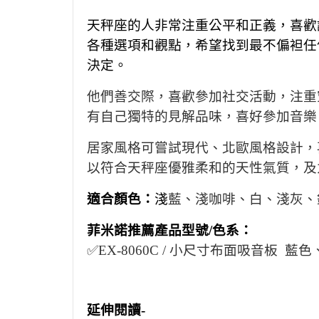
天秤座的人非常注重公平和正義，喜歡
各種選項和觀點，希望找到最不偏袒任
決定。
他們善交際，喜歡參加社交活動，注重
有自己獨特的見解品味，喜好參加音樂
居家風格可嘗試
現代、北歐風格設計，
以符合天秤座優雅柔和的天性氣質，及
適合顏色：
淺
藍、淺
咖啡、
白、淺灰、
菲米諾
推薦
產品型號/色系：
✅EX-8060C / 小
尺寸布面吸音板
藍色
延伸閱讀-